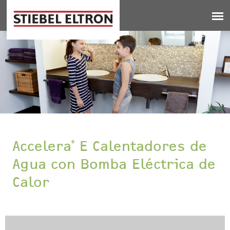
Jump to navigation
Accelera
E Calentadores de
®
Agua con Bomba Eléctrica de
Calor